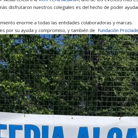
más disfrutaron nuestros colegiales es del hecho de poder ayud
iento enorme a todas las entidades colaboradoras y marcas.
les por su ayuda y compromiso, y también de
Fundación Proclad