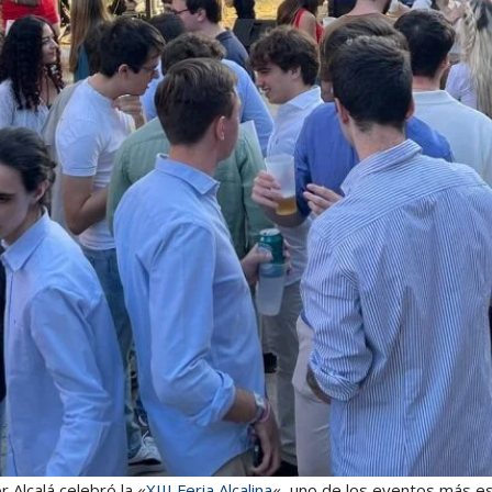
 Alcalá celebró la «
XIII Feria Alcalina
«, uno de los eventos más e