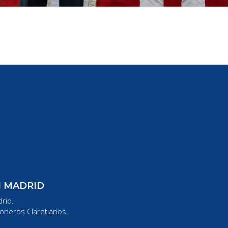
N MADRID
rid.
oneros Claretianos.