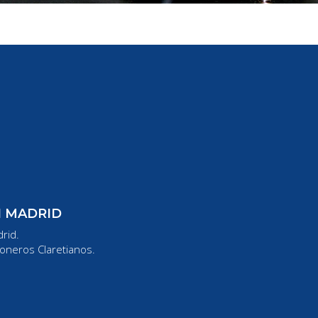
N MADRID
rid.
oneros Claretianos.