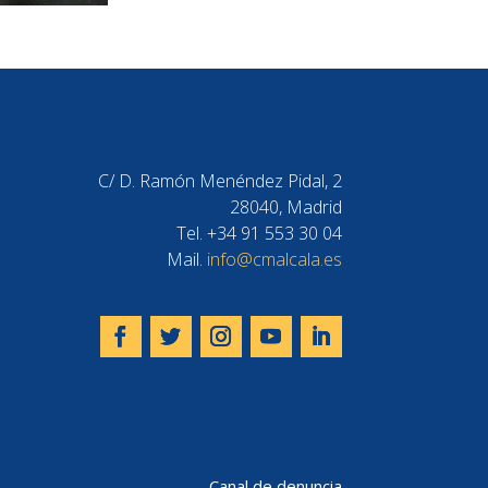
C/ D. Ramón Menéndez Pidal, 2
28040, Madrid
Tel. +34 91 553 30 04
Mail.
info@cmalcala.es
Canal de denuncia