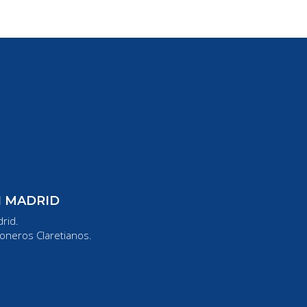
N MADRID
rid.
oneros Claretianos.