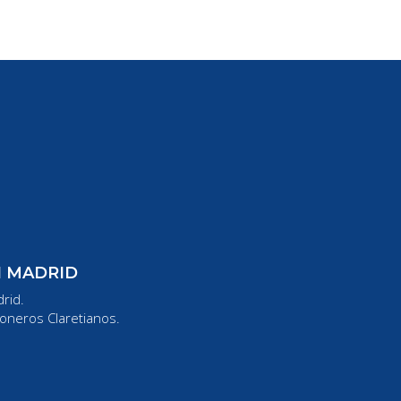
N MADRID
rid.
oneros Claretianos.