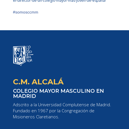
el-director-de-un-colegio-mayor-mas-joven-de-espana/
#
somosccmm
C.M. ALCALÁ
COLEGIO MAYOR MASCULINO EN
MADRID
Adscrito a la Universidad Complutense de Madrid.
Fundado en 1967 por la Congregación de
Misioneros Claretianos.