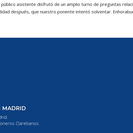
el público asistente disfrutó de un amplio turno de preguntas relac
tualidad después, que nuestro ponente intentó solventar. Enhorabue
N MADRID
rid.
oneros Claretianos.