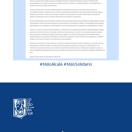
#MásAlcalá
#MásSolidario