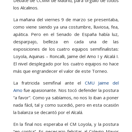
Debate de CCMM de Madrid, para orgullo de todos
los Alcalinos.
La mañana del viernes 9 de marzo se presentaba,
como viene siendo ya una costumbre, lluviosa, fea,
apática. Pero en el Senado de España había luz,
desparpajo, belleza en cada una de las
exposiciones de los cuatro equipos semifinalistas:
Loyola, Aquinas – Roncalli, Jaime del Amo I y Alcalá I.
El nivel desplegado por los cuatro equipos no hace
más que engrandecer el valor de este Torneo.
La fratricida semifinal ante el
CMU Jaime del
Amo
fue apasionante. Nos tocó defender la postura
“a favor”. Como ya sabíamos, no nos lo iban a poner
nada fácil, tal y como sucedió, pero en esta ocasión
la balanza se decantó por el Alcalá.
En la final nos esperaba el CM Loyola, y la postura
“en contra”. Es necesario felicitar al Colegio Mayor