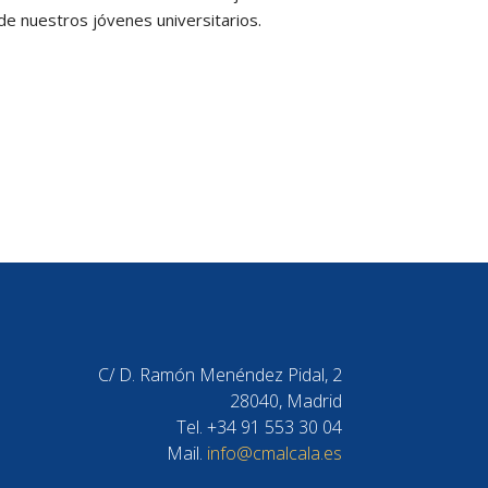
 de nuestros jóvenes universitarios.
C/ D. Ramón Menéndez Pidal, 2
28040, Madrid
Tel. +34 91 553 30 04
Mail.
info@cmalcala.es