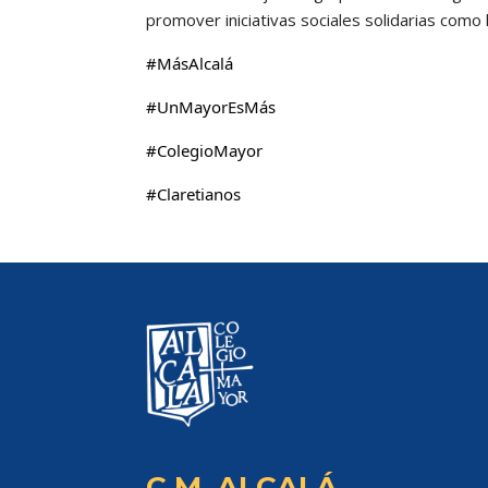
promover iniciativas sociales solidarias como 
#MásAlcalá
#UnMayorEsMás
#ColegioMayor
#Claretianos
C.M. ALCALÁ