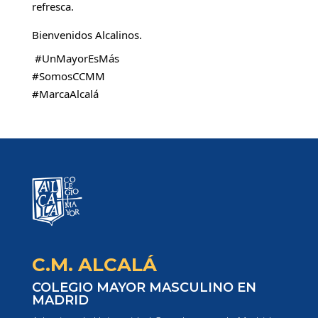
refresca. 
Bienvenidos Alcalinos.
#UnMayorEsMás
#SomosCCMM
#MarcaAlcalá
C.M. ALCALÁ
COLEGIO MAYOR MASCULINO EN
MADRID