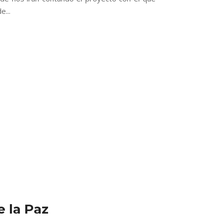
...
e la Paz