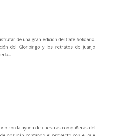
frutar de una gran edición del Café Solidario.
ión del Gloribingo y los retratos de Juanjo
eda...
idario con la ayuda de nuestras compañeras del
de nos irán contando el proyecto con el que